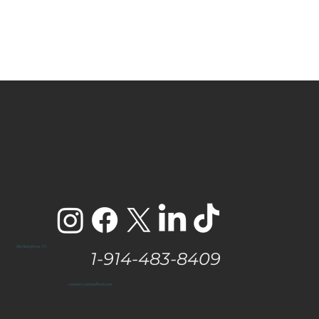
The Hamptons, NY
1-914-483-8409
vanessa@eastendtaste.com